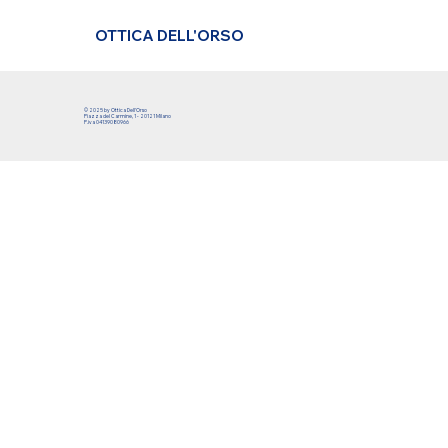
OTTICA DELL'ORSO
© 2025 by Ottica Dell'Orso
Piazza del Carmine, 1 - 20121 Milano
P.iva 04139080966